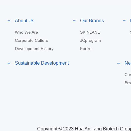
About Us
Our Brands
Who We Are
SKINLANE
Corporate Culture
JCprogram
Development History
Fortro
Sustainable Development
Ne
Co
Bra
Copyright © 2023 Hua An Tang Biotech Group 