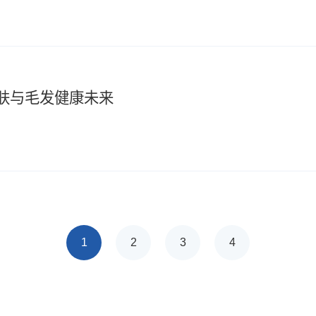
肤与毛发健康未来
1
2
3
4