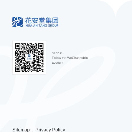
Scan it
Follow the WeChat public
account
Sitemap
Privacy Policy